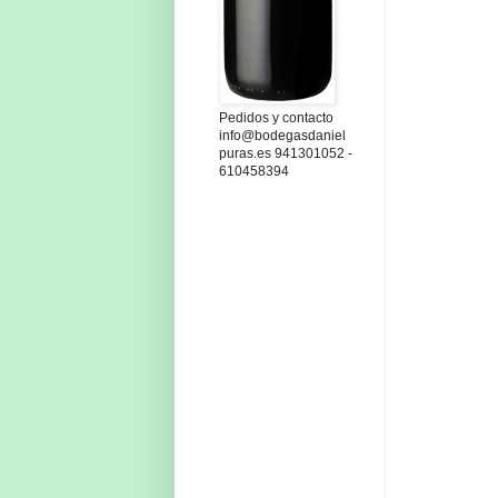
Pedidos y contacto
info@bodegasdaniel
puras.es 941301052 -
610458394