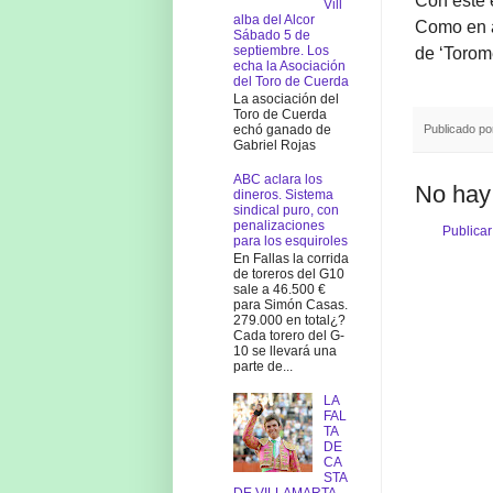
Con este 
Vill
alba del Alcor
Como en an
Sábado 5 de
septiembre. Los
de ‘Torom
echa la Asociación
del Toro de Cuerda
La asociación del
Toro de Cuerda
Publicado p
echó ganado de
Gabriel Rojas
ABC aclara los
No hay
dineros. Sistema
sindical puro, con
penalizaciones
Publicar
para los esquiroles
En Fallas la corrida
de toreros del G10
sale a 46.500 €
para Simón Casas.
279.000 en total¿?
Cada torero del G-
10 se llevará una
parte de...
LA
FAL
TA
DE
CA
STA