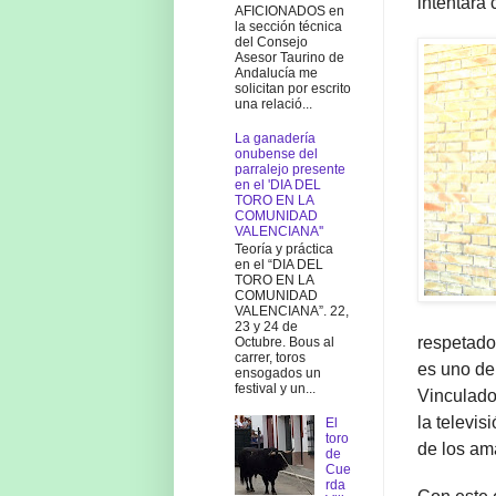
intentará
AFICIONADOS en
la sección técnica
del Consejo
Asesor Taurino de
Andalucía me
solicitan por escrito
una relació...
La ganadería
onubense del
parralejo presente
en el 'DIA DEL
TORO EN LA
COMUNIDAD
VALENCIANA''
Teoría y práctica
en el “DIA DEL
TORO EN LA
COMUNIDAD
VALENCIANA”. 22,
23 y 24 de
respetado
Octubre. Bous al
carrer, toros
es uno de
ensogados un
festival y un...
Vinculado
la televi
El
toro
de los am
de
Cue
rda