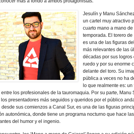
 conocer más a fondo a ambos protagonistas.
Jesulín y Manu Sánche
un cartel muy atractivo p
cuarto mano a mano de 
temporada. El torero de
es una de las figuras de
más relevantes de las ú
décadas por sus logros 
ruedo y por su enorme 
delante del toro. Su im
pública a veces no ha d
lo que realmente es: un 
 entre los profesionales de la tauromaquia. Por su parte, Manu
 los presentadores más seguidos y queridos por el público anda
 desde sus comienzos a Canal Sur, es una de las figuras princi
sión autonómica, donde tiene un programa nocturno que hace las
antes del humor y el ingenio.