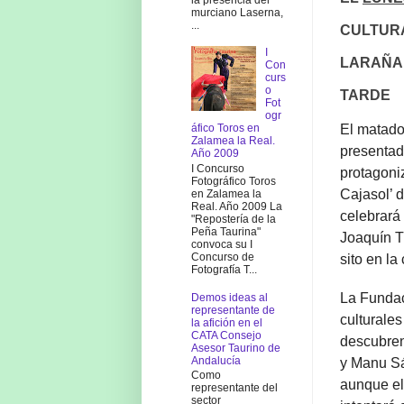
murciano Laserna,
...
CULTURA
I
LARAÑA 
Con
curs
o
TARDE
Fot
ogr
áfico Toros en
El matador
Zalamea la Real.
presentad
Año 2009
I Concurso
protagoni
Fotográfico Toros
Cajasol’ 
en Zalamea la
Real. Año 2009 La
celebrará
"Repostería de la
Peña Taurina"
Joaquín T
convoca su I
Concurso de
sito en la
Fotografía T...
La Fundac
Demos ideas al
representante de
culturale
la afición en el
CATA Consejo
descubren
Asesor Taurino de
Andalucía
y Manu Sá
Como
aunque el
representante del
sector