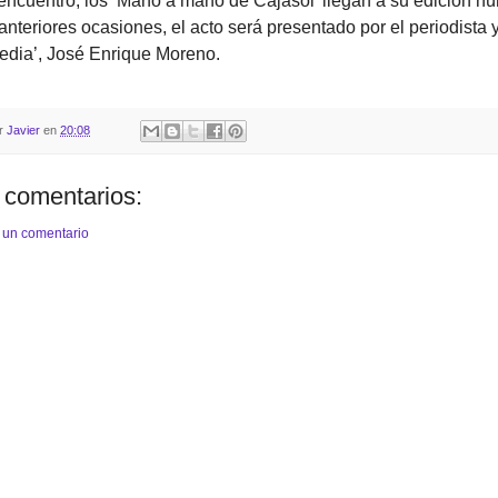
encuentro, los ‘Mano a mano de Cajasol’ llegan a su edición n
teriores ocasiones, el acto será presentado por el periodista y
edia’, José Enrique Moreno.
or
Javier
en
20:08
 comentarios:
 un comentario