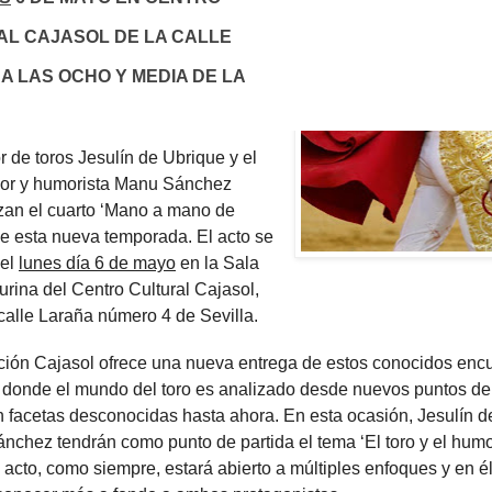
L CAJASOL DE LA CALLE
A LAS OCHO Y MEDIA DE LA
 de toros Jesulín de Ubrique y el
or y humorista Manu Sánchez
zan el cuarto ‘Mano a mano de
de esta nueva temporada. El acto se
 el
lunes día 6 de mayo
en la Sala
urina del Centro Cultural Cajasol,
 calle Laraña número 4 de Sevilla.
ión Cajasol ofrece una nueva entrega de estos conocidos enc
s donde el mundo del toro es analizado desde nuevos puntos de
 facetas desconocidas hasta ahora. En esta ocasión, Jesulín d
nchez tendrán como punto de partida el tema ‘El toro y el humo
 acto, como siempre, estará abierto a múltiples enfoques y en é