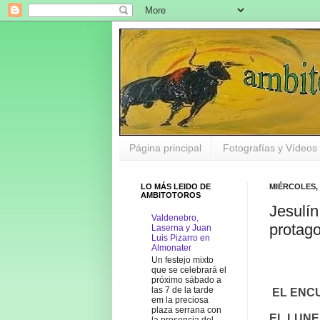
Página principal
Fotografías y Vídeos
LO MÁS LEIDO DE
MIÉRCOLES, 
AMBITOTOROS
Jesulí
Valdenebro,
protag
Laserna y Juan
Luis Pizarro en
Almonater
Un festejo mixto
que se celebrará el
próximo sábado a
las 7 de la tarde
EL ENC
em la preciosa
plaza serrana con
EL
LUNE
la presencia del