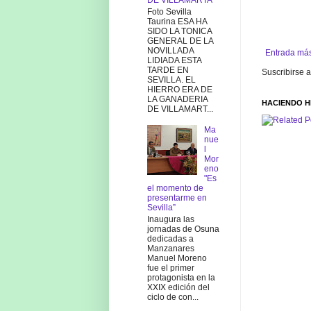
DE VILLAMARTA
Foto Sevilla
Taurina ESA HA
SIDO LA TONICA
GENERAL DE LA
NOVILLADA
Entrada más
LIDIADA ESTA
TARDE EN
Suscribirse 
SEVILLA. EL
HIERRO ERA DE
LA GANADERIA
HACIENDO H
DE VILLAMART...
Ma
nue
l
Mor
eno
"Es
el momento de
presentarme en
Sevilla”
Inaugura las
jornadas de Osuna
dedicadas a
Manzanares
Manuel Moreno
fue el primer
protagonista en la
XXIX edición del
ciclo de con...