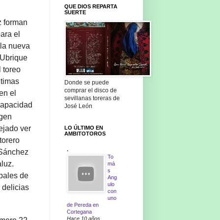
QUE DIOS REPARTA
SUERTE
z forman
ara el
la nueva
 Ubrique
l toreo
ltimas
Donde se puede
comprar el disco de
en el
sevillanas toreras de
capacidad
José León
agen
ejado ver
LO ÚLTIMO EN
AMBITOTOROS
torero
.
 Sánchez
To
luz.
má
s
pales de
Ang
ulo
 delicias
con
uno
de Pereda en
Cortegana
Hace 10 años