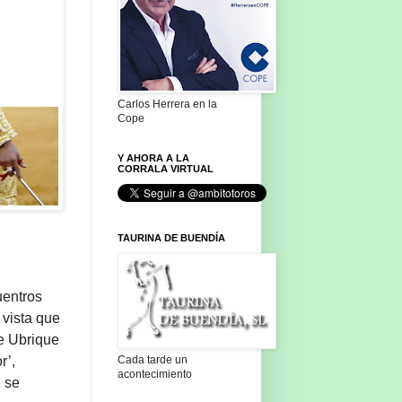
Carlos Herrera en la
Cope
Y AHORA A LA
CORRALA VIRTUAL
TAURINA DE BUENDÍA
uentros
 vista que
e Ubrique
Cada tarde un
r’,
acontecimiento
l se