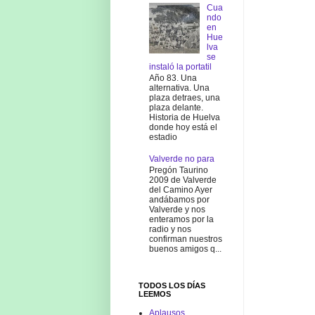
Cua
ndo
en
Hue
lva
se
instaló la portatil
Año 83. Una
alternativa. Una
plaza detraes, una
plaza delante.
Historia de Huelva
donde hoy está el
estadio
Valverde no para
Pregón Taurino
2009 de Valverde
del Camino Ayer
andábamos por
Valverde y nos
enteramos por la
radio y nos
confirman nuestros
buenos amigos q...
TODOS LOS DÍAS
LEEMOS
Aplausos