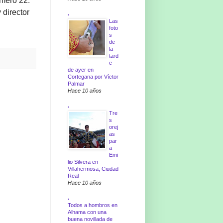
úmero 22.
 director
.
Las
foto
s
de
la
tard
e
de ayer en
Cortegana por Víctor
Palmar
Hace 10 años
.
Tre
s
orej
as
par
a
Emi
lio Silvera en
Villahermosa, Ciudad
Real
Hace 10 años
.
Todos a hombros en
Alhama con una
buena novillada de