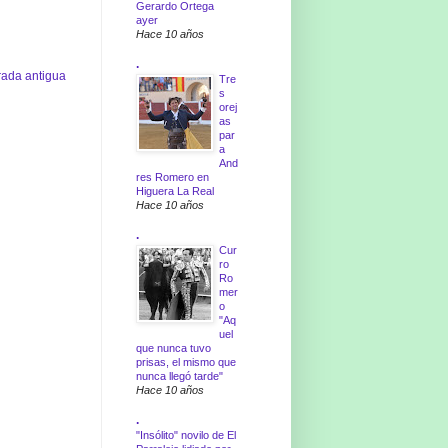
Gerardo Ortega
ayer
Hace 10 años
.
rada antigua
Tre
s
orej
as
par
a
And
res Romero en
Higuera La Real
Hace 10 años
.
Cur
ro
Ro
mer
o
"Aq
uel
que nunca tuvo
prisas, el mismo que
nunca llegó tarde"
Hace 10 años
.
"Insólito" novilo de El