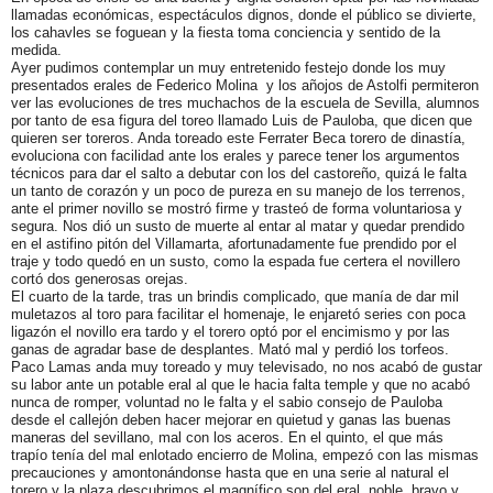
llamadas económicas, espectáculos dignos, donde el público se divierte,
los cahavles se foguean y la fiesta toma conciencia y sentido de la
medida.
Ayer pudimos contemplar un muy entretenido festejo donde los muy
presentados erales de Federico Molina y los añojos de Astolfi permiteron
ver las evoluciones de tres muchachos de la escuela de Sevilla, alumnos
por tanto de esa figura del toreo llamado Luis de Pauloba, que dicen que
quieren ser toreros. Anda toreado este Ferrater Beca torero de dinastía,
evoluciona con facilidad ante los erales y parece tener los argumentos
técnicos para dar el salto a debutar con los del castoreño, quizá le falta
un tanto de corazón y un poco de pureza en su manejo de los terrenos,
ante el primer novillo se mostró firme y trasteó de forma voluntariosa y
segura. Nos dió un susto de muerte al entar al matar y quedar prendido
en el astifino pitón del Villamarta, afortunadamente fue prendido por el
traje y todo quedó en un susto, como la espada fue certera el novillero
cortó dos generosas orejas.
El cuarto de la tarde, tras un brindis complicado, que manía de dar mil
muletazos al toro para facilitar el homenaje, le enjaretó series con poca
ligazón el novillo era tardo y el torero optó por el encimismo y por las
ganas de agradar base de desplantes. Mató mal y perdió los torfeos.
Paco Lamas anda muy toreado y muy televisado, no nos acabó de gustar
su labor ante un potable eral al que le hacia falta temple y que no acabó
nunca de romper, voluntad no le falta y el sabio consejo de Pauloba
desde el callejón deben hacer mejorar en quietud y ganas las buenas
maneras del sevillano, mal con los aceros. En el quinto, el que más
trapío tenía del mal enlotado encierro de Molina, empezó con las mismas
precauciones y amontonándonse hasta que en una serie al natural el
torero y la plaza descubrimos el magnífico son del eral, noble, bravo y