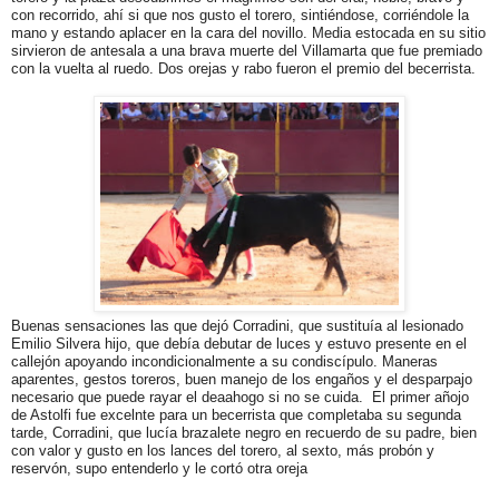
con recorrido, ahí si que nos gusto el torero, sintiéndose, corriéndole la
mano y estando aplacer en la cara del novillo. Media estocada en su sitio
sirvieron de antesala a una brava muerte del Villamarta que fue premiado
con la vuelta al ruedo. Dos orejas y rabo fueron el premio del becerrista.
Buenas sensaciones las que dejó Corradini, que sustituía al lesionado
Emilio Silvera hijo, que debía debutar de luces y estuvo presente en el
callejón apoyando incondicionalmente a su condiscípulo. Maneras
aparentes, gestos toreros, buen manejo de los engaños y el desparpajo
necesario que puede rayar el deaahogo si no se cuida. El primer añojo
de Astolfi fue excelnte para un becerrista que completaba su segunda
tarde, Corradini, que lucía brazalete negro en recuerdo de su padre, bien
con valor y gusto en los lances del torero, al sexto, más probón y
reservón, supo entenderlo y le cortó otra oreja