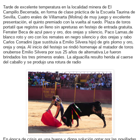
Tarde de excelente temperatura en la localidad minera de El
Campillo.Becerrada, en forma de clase práctica de la Escuela Taurina de
Sevilla, Cuatro erales de Villamarta (Molina) de muy juego y excelente
presentación, el quinto premiado con la vuelta al ruedo. Plaza de toros
portatil que registra un lleno sin apreturas en festejo de entrada gratuita.
Ferrater Beca de azul pavo y oro, dos orejas y silencio, Paco Lamas,de
blanco roto y oro con los remates en negro silencio y dos orejas y rabo
Carlos Corradini (que sustituía a Emilio Silvera hijo) de gris plomo y oro,
oreja y oreja. Al inicio del festejo se rindió homenaje al matador de toros
onubense Emilio Silvera por sus 25 años de alternativa.Le fueron
brindados los tres primeros erales. La alguacilla resulto herida al caerse
del caballo y se produjo una rotura de radio
En época de crisis es una buena y digna solución optar por las novilladas