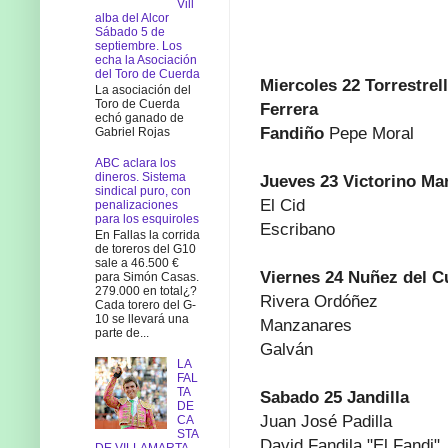
Vill
alba del Alcor
Sábado 5 de
septiembre. Los
echa la Asociación
del Toro de Cuerda
Miercoles 22 Torrestrel
La asociación del
Toro de Cuerda
Ferrera
echó ganado de
Fandiño
Pepe Moral
Gabriel Rojas
ABC aclara los
dineros. Sistema
Jueves 23 Victorino Mar
sindical puro, con
El Cid
penalizaciones
para los esquiroles
Escribano
En Fallas la corrida
de toreros del G10
sale a 46.500 €
Viernes 24 Nuñez del Cu
para Simón Casas.
279.000 en total¿?
Rivera Ordóñez
Cada torero del G-
10 se llevará una
Manzanares
parte de...
Galván
LA
FAL
TA
Sabado 25
Jandilla
DE
Juan José Padilla
CA
STA
David Fandila "El Fandi"