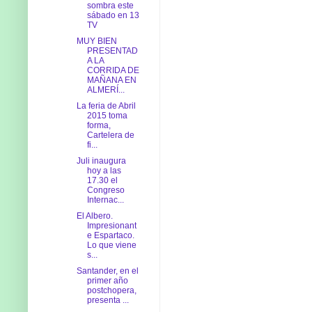
sombra este
sábado en 13
TV
MUY BIEN
PRESENTAD
A LA
CORRIDA DE
MAÑANA EN
ALMERÍ...
La feria de Abril
2015 toma
forma,
Cartelera de
fi...
Juli inaugura
hoy a las
17.30 el
Congreso
Internac...
El Albero.
Impresionant
e Espartaco.
Lo que viene
s...
Santander, en el
primer año
postchopera,
presenta ...