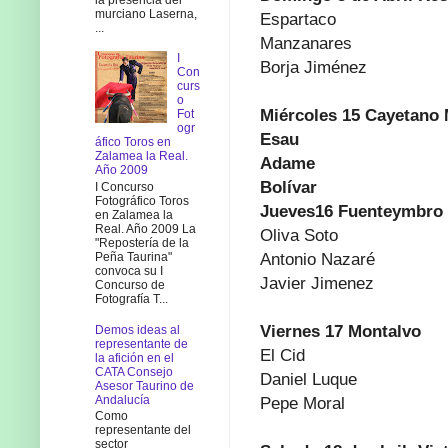
murciano Laserna,
Espartaco
...
Manzanares
I
Borja Jiménez
Con
curs
o
Miércoles 15 Cayetan
Fot
ogr
Esau
áfico Toros en
Zalamea la Real.
Adame
Año 2009
Bolívar
I Concurso
Fotográfico Toros
Jueves16 Fuenteymbro
en Zalamea la
Real. Año 2009 La
Oliva Soto
"Repostería de la
Antonio Nazaré
Peña Taurina"
convoca su I
Javier Jimenez
Concurso de
Fotografía T...
Viernes 17 Montalvo
Demos ideas al
representante de
El Cid
la afición en el
CATA Consejo
Daniel Luque
Asesor Taurino de
Andalucía
Pepe Moral
Como
representante del
sector