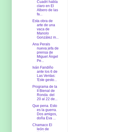
Cuadri habla
claro en El
Albero de las
fa...
Esta obra de
arte de una
vaca de
Manolo
González m...
Ana Perals
nueva jefa de
prensa de
Miguel Ángel
Pe...
Iván Fandiño
ante los 6 de
Las Ventas:
'Este gesto...
Programa de la
II Bienal de
Ronda. del
20 al 22 de...
Que pena. Esto
es la guerra.
Dos amigos,
doña Eva ...
Chamaco El
león de