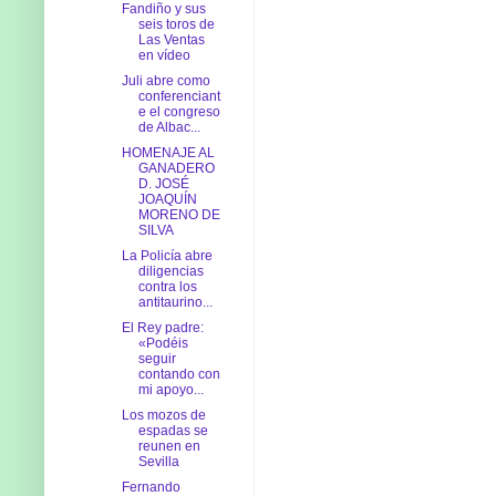
Fandiño y sus
seis toros de
Las Ventas
en vídeo
Juli abre como
conferenciant
e el congreso
de Albac...
HOMENAJE AL
GANADERO
D. JOSÉ
JOAQUÍN
MORENO DE
SILVA
La Policía abre
diligencias
contra los
antitaurino...
El Rey padre:
«Podéis
seguir
contando con
mi apoyo...
Los mozos de
espadas se
reunen en
Sevilla
Fernando