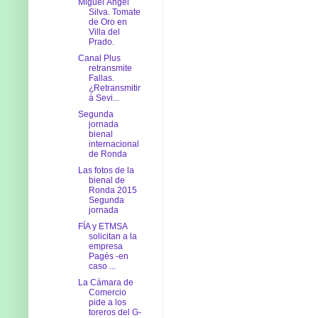
Miguel Ángel
Silva. Tomate
de Oro en
Villa del
Prado.
Canal Plus
retransmite
Fallas.
¿Retransmitir
á Sevi...
Segunda
jornada
bienal
internacional
de Ronda
Las fotos de la
bienal de
Ronda 2015
Segunda
jornada
FÍA y ETMSA
solicitan a la
empresa
Pagés -en
caso ...
La Cámara de
Comercio
pide a los
toreros del G-