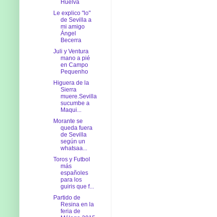
Huelva
Le explico "lo"
de Sevilla a
mi amigo
Ángel
Becerra
Juli y Ventura
mano a pié
en Campo
Pequenho
Higuera de la
Sierra
muere.Sevilla
sucumbe a
Maqui...
Morante se
queda fuera
de Sevilla
según un
whatsaa...
Toros y Futbol
más
españoles
para los
guiris que f...
Partido de
Resina en la
feria de