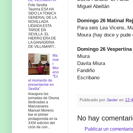
DE VILLAMARTA
Foto Sevilla
Miguel Abellán
Taurina ESA HA
SIDO LA TONICA
GENERAL DE LA
Domingo 26 Matinal Re
NOVILLADA
LIDIADA ESTA
Para seis Lea Vicens, M
TARDE EN
Moura (hay doce y pude 
SEVILLA. EL
HIERRO ERA DE
LA GANADERIA
DE VILLAMART...
Domingo 26 Vespertina
Miura
Ma
nue
Davila Miura
l
Mor
Fandiño
eno
"Es
Escribano
el momento de
presentarme en
Sevilla”
Inaugura las
jornadas de Osuna
Publicado por
Javier
en
12:
dedicadas a
Manzanares
Manuel Moreno
fue el primer
No hay comentari
protagonista en la
XXIX edición del
ciclo de con...
Publicar un comentari