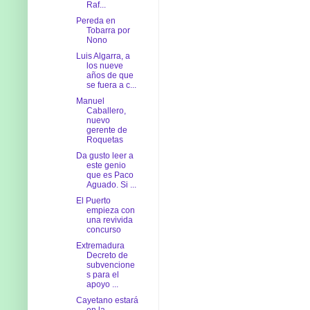
Raf...
Pereda en
Tobarra por
Nono
Luis Algarra, a
los nueve
años de que
se fuera a c...
Manuel
Caballero,
nuevo
gerente de
Roquetas
Da gusto leer a
este genio
que es Paco
Aguado. Si ...
El Puerto
empieza con
una revivida
concurso
Extremadura
Decreto de
subvencione
s para el
apoyo ...
Cayetano estará
en la