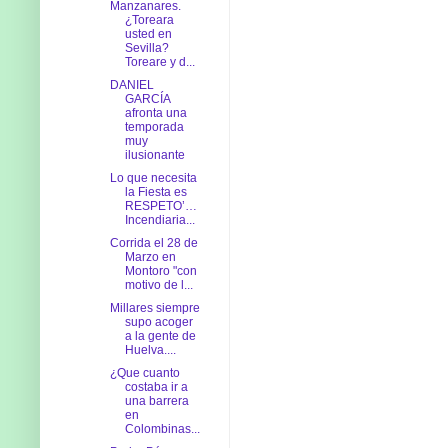
Manzanares.
¿Toreara
usted en
Sevilla?
Toreare y d...
DANIEL
GARCÍA
afronta una
temporada
muy
ilusionante
Lo que necesita
la Fiesta es
RESPETO’…
Incendiaria...
Corrida el 28 de
Marzo en
Montoro "con
motivo de l...
Millares siempre
supo acoger
a la gente de
Huelva....
¿Que cuanto
costaba ir a
una barrera
en
Colombinas...