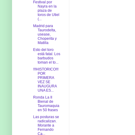
Festival por
Nayra en la
plaza de
toros de Utiel
(...
Madrid para
Taurodelta,
usease,
Choperita y
Matilla
Esto del toro
está fatal. Los
barbudos
toman el to...
!!!HISTORICO!!!
POR
PRIMERA
VEZ SE
INAUGURA
UNA ES...
Ronda La II
Bienal de
Tauromaquia
en 50 frases
Las posturas se
radicalizan.
Morante a
Fernando
Ca...