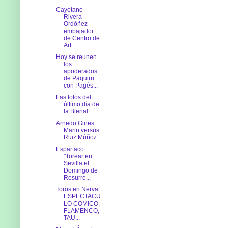
Cayetano
Rivera
Ordóñez
embajador
de Centro de
Art...
Hoy se reunen
los
apoderados
de Paquirri
con Pagés...
Las fotos del
último día de
la Bienal.
Arnedo Gines
Marin versus
Ruiz Múñoz
Espartaco
"Torear en
Sevilla el
Domingo de
Resurre...
Toros en Nerva.
ESPECTACU
LO COMICO,
FLAMENCO,
TAU...