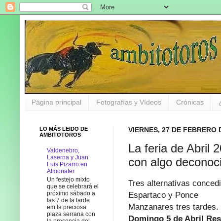
Página principal
Fotografías y Vídeos
Crónicas
LO MÁS LEIDO DE
VIERNES, 27 DE FEBRERO 
AMBITOTOROS
La feria de Abril 
Valdenebro,
Laserna y Juan
con algo deconoc
Luis Pizarro en
Almonater
Un festejo mixto
Tres alternativas concedi
que se celebrará el
próximo sábado a
Espartaco y Ponce
las 7 de la tarde
Manzanares tres tardes.
em la preciosa
plaza serrana con
Domingo 5 de Abril Re
la presencia del