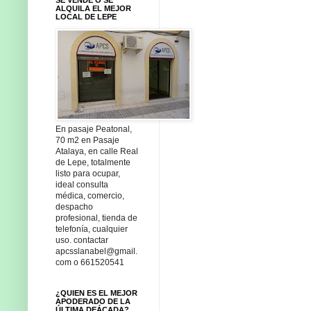
ALQUILA EL MEJOR
LOCAL DE LEPE
En pasaje Peatonal,
70 m2 en Pasaje
Atalaya, en calle Real
de Lepe, totalmente
listo para ocupar,
ideal consulta
médica, comercio,
despacho
profesional, tienda de
telefonía, cualquier
uso. contactar
apcsslanabel@gmail.
com o 661520541
¿QUIEN ES EL MEJOR
APODERADO DE LA
ÚLTIMA DEÁCADA?