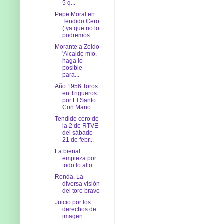
5 q...
Pepe Moral en
Tendido Cero
( ya que no lo
podremos...
Morante a Zoido
'Alcalde mío,
haga lo
posible
para...
Año 1956 Toros
en Trigueros
por El Santo.
Con Mano...
Tendido cero de
la 2 de RTVE
del sábado
21 de febr...
La bienal
empieza por
todo lo alto
Ronda. La
diversa visión
del toro bravo
Juicio por los
derechos de
imagen