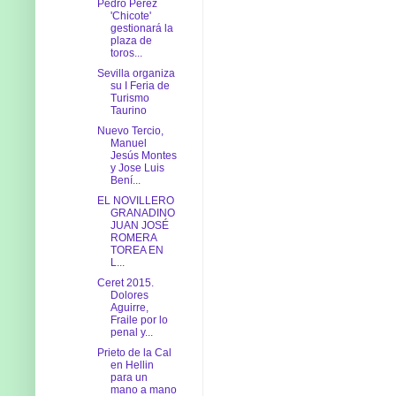
Pedro Pérez
'Chicote'
gestionará la
plaza de
toros...
Sevilla organiza
su I Feria de
Turismo
Taurino
Nuevo Tercio,
Manuel
Jesús Montes
y Jose Luis
Bení...
EL NOVILLERO
GRANADINO
JUAN JOSÉ
ROMERA
TOREA EN
L...
Ceret 2015.
Dolores
Aguirre,
Fraile por lo
penal y...
Prieto de la Cal
en Hellin
para un
mano a mano