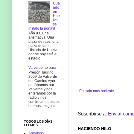
Cua
ndo
en
Hue
lva
se
instaló la portatil
Año 83. Una
alternativa. Una
plaza detraes, una
plaza delante.
Historia de Huelva
donde hoy está el
estadio
Valverde no para
Pregón Taurino
2009 de Valverde
del Camino Ayer
andábamos por
Valverde y nos
Entrada más reciente
enteramos por la
radio y nos
confirman nuestros
buenos amigos q...
Suscribirse a:
Enviar come
TODOS LOS DÍAS
LEEMOS
HACIENDO HILO
Aplausos