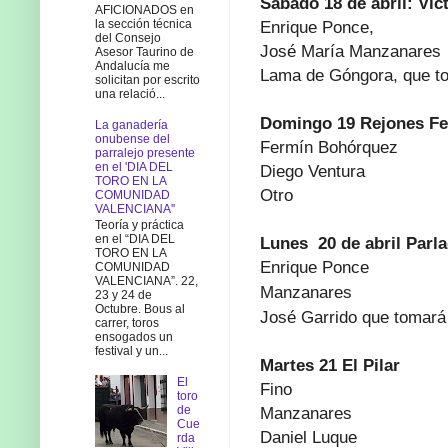
Sabado
18 de abril: Vic
AFICIONADOS en
la sección técnica
Enrique Ponce, 
del Consejo
José María Manzanares 
Asesor Taurino de
Andalucía me
Lama de Góngora, que tom
solicitan por escrito
una relació...
Domingo 19 Rejones F
La ganadería
onubense del
Fermín Bohórquez
parralejo presente
en el 'DIA DEL
Diego Ventura
TORO EN LA
Otro
COMUNIDAD
VALENCIANA''
Teoría y práctica
en el “DIA DEL
Lunes
 20 de abril
 Parl
TORO EN LA
Enrique Ponce
COMUNIDAD
VALENCIANA”. 22,
Manzanares 
23 y 24 de
Octubre. Bous al
José Garrido que tomará 
carrer, toros
ensogados un
festival y un...
Martes 21 El Pilar
El
Fino
toro
de
Manzanares
Cue
Daniel Luque
rda