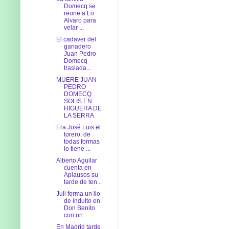
Domecq se
reune a Lo
Alvaro para
velar ...
El cadaver del
ganadero
Juan Pedro
Domecq
traslada...
MUERE JUAN
PEDRO
DOMECQ
SOLIS EN
HIGUERA DE
LA SERRA
Era José Luis el
torero, de
todas formas
lo tiene ...
Alberto Aguilar
cuenta en
Aplausos su
tarde de ten...
Juli forma un lio
de indulto en
Don Benito
con un ...
En Madrid tarde