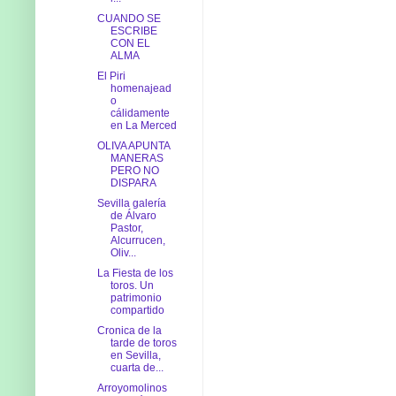
CUANDO SE
ESCRIBE
CON EL
ALMA
El Piri
homenajead
o
cálidamente
en La Merced
OLIVA APUNTA
MANERAS
PERO NO
DISPARA
Sevilla galería
de Álvaro
Pastor,
Alcurrucen,
Oliv...
La Fiesta de los
toros. Un
patrimonio
compartido
Cronica de la
tarde de toros
en Sevilla,
cuarta de...
Arroyomolinos