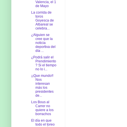
Valencia, el 1
de Mayo
La corrida de
toros
Goyesca de
Albareal se
celebra...
¿Alguien se
cree que la
noticia
deportiva del
día ...
¿Podrá salir el
Prendimiento
? Si el tiempo
no lo i...
¡¡Que mundo!!
Nos
interesan
más los
presidentes
de...
Los Bous al
Carrer no
quiere a los
borrachos
El día en que
todo el toreo