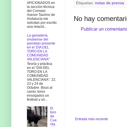
Etiquetas:
notas de prensa
AFICIONADOS en
la sección técnica
del Consejo
Asesor Taurino de
No hay comentari
Andalucía me
solicitan por escrito
una relació...
Publicar un comentari
La ganadería
onubense del
parralejo presente
en el 'DIA DEL
TORO EN LA
COMUNIDAD
VALENCIANA''
Teoría y práctica
en el “DIA DEL
TORO EN LA
COMUNIDAD
VALENCIANA”. 22,
23 y 24 de
Octubre. Bous al
carrer, toros
ensogados un
festival y un...
El
toro
de
Entrada más reciente
Cue
rda