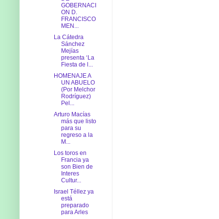
GOBERNACI
ON D.
FRANCISCO
MEN...
La Cátedra
Sánchez
Mejías
presenta ‘La
Fiesta de l...
HOMENAJE A
UN ABUELO
(Por Melchor
Rodríguez)
Pel...
Arturo Macías
más que listo
para su
regreso a la
M...
Los toros en
Francia ya
son Bien de
Interes
Cultur...
Israel Téllez ya
está
preparado
para Arles