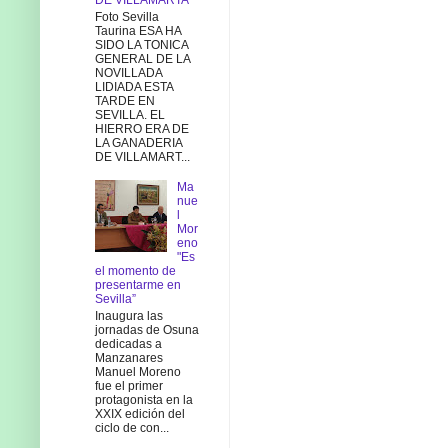
DE VILLAMARTA
Foto Sevilla
Taurina ESA HA
SIDO LA TONICA
GENERAL DE LA
NOVILLADA
LIDIADA ESTA
TARDE EN
SEVILLA. EL
HIERRO ERA DE
LA GANADERIA
DE VILLAMART...
Ma
nue
l
Mor
eno
"Es
el momento de
presentarme en
Sevilla”
Inaugura las
jornadas de Osuna
dedicadas a
Manzanares
Manuel Moreno
fue el primer
protagonista en la
XXIX edición del
ciclo de con...