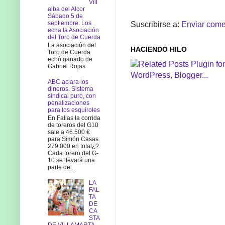
Vill
alba del Alcor
Sábado 5 de
septiembre. Los
Suscribirse a:
Enviar come
echa la Asociación
del Toro de Cuerda
La asociación del
HACIENDO HILO
Toro de Cuerda
echó ganado de
Gabriel Rojas
ABC aclara los
dineros. Sistema
sindical puro, con
penalizaciones
para los esquiroles
En Fallas la corrida
de toreros del G10
sale a 46.500 €
para Simón Casas.
279.000 en total¿?
Cada torero del G-
10 se llevará una
parte de...
LA
FAL
TA
DE
CA
STA