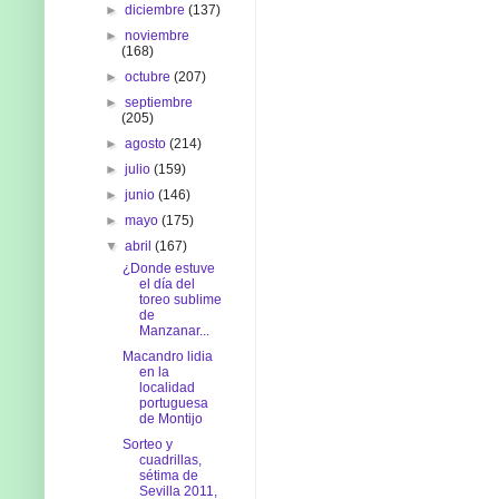
►
diciembre
(137)
►
noviembre
(168)
►
octubre
(207)
►
septiembre
(205)
►
agosto
(214)
►
julio
(159)
►
junio
(146)
►
mayo
(175)
▼
abril
(167)
¿Donde estuve
el día del
toreo sublime
de
Manzanar...
Macandro lidia
en la
localidad
portuguesa
de Montijo
Sorteo y
cuadrillas,
sétima de
Sevilla 2011,