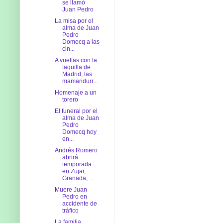
se llamó
Juan Pedro
La misa por el
alma de Juan
Pedro
Domecq a las
cin...
A vueltas con la
taquilla de
Madrid, las
mamandurr...
Homenaje a un
torero
El funeral por el
alma de Juan
Pedro
Domecq hoy
en...
Andrés Romero
abrirá
temporada
en Zujar,
Granada, ...
Muere Juan
Pedro en
accidente de
tráfico
La familia