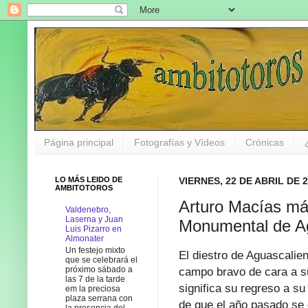
Página principal
Fotografías y Vídeos
Crónicas
LO MÁS LEIDO DE
VIERNES, 22 DE ABRIL DE 
AMBITOTOROS
Arturo Macías más
Valdenebro,
Laserna y Juan
Monumental de Ag
Luis Pizarro en
Almonater
Un festejo mixto
El diestro de Aguascalie
que se celebrará el
próximo sábado a
campo bravo de cara a s
las 7 de la tarde
significa su regreso a s
em la preciosa
plaza serrana con
de que el año pasado se 
la presencia del