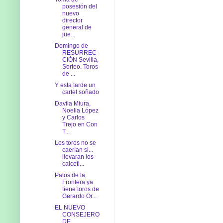
posesión del
nuevo
director
general de
jue...
Domingo de
RESURREC
CIÓN Sevilla,
Sorteo. Toros
de ...
Y esta tarde un
cartel soñado
Davila Miura,
Noelia López
y Carlos
Trejo en Con
T...
Los toros no se
caerían si...
llevaran los
calceti...
Palos de la
Frontera ya
tiene toros de
Gerardo Or...
EL NUEVO
CONSEJERO
DE