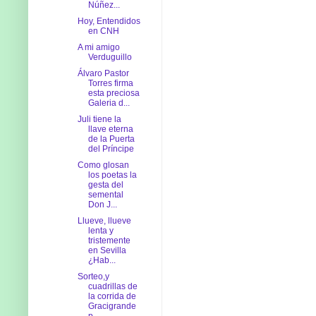
Núñez...
Hoy, Entendidos
en CNH
A mi amigo
Verduguillo
Álvaro Pastor
Torres firma
esta preciosa
Galeria d...
Juli tiene la
llave eterna
de la Puerta
del Príncipe
Como glosan
los poetas la
gesta del
semental
Don J...
Llueve, llueve
lenta y
tristemente
en Sevilla
¿Hab...
Sorteo,y
cuadrillas de
la corrida de
Gracigrande
p...