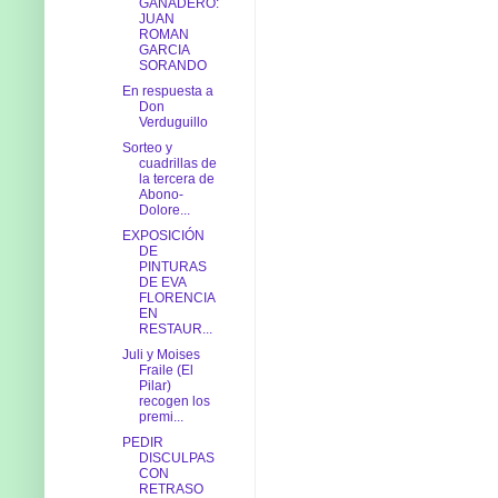
GANADERO:
JUAN
ROMAN
GARCIA
SORANDO
En respuesta a
Don
Verduguillo
Sorteo y
cuadrillas de
la tercera de
Abono-
Dolore...
EXPOSICIÓN
DE
PINTURAS
DE EVA
FLORENCIA
EN
RESTAUR...
Juli y Moises
Fraile (El
Pilar)
recogen los
premi...
PEDIR
DISCULPAS
CON
RETRASO