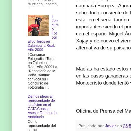
murciano Laserna,
campaña Europea. Ahora 
...
sobre todo consiente de l
I
estar en el serial tauri
Con
curs
importantes siendo el pr
o
con el español Miguel Án
Fot
ogr
Xajay y de nuevo el viern
áfico Toros en
Zalamea la Real.
alternativa de su paisan
Año 2009
I Concurso
Fotográfico Toros
en Zalamea la
Real. Año 2009 La
Macías ha estado estos 
"Repostería de la
en las casas ganaderas d
Peña Taurina"
convoca su I
Montecristo donde tentó v
Concurso de
Fotografía T...
Demos ideas al
representante de
la afición en el
CATA Consejo
Oficina de Prensa del M
Asesor Taurino de
Andalucía
Como
Publicado por
Javier
en
23:
representante del
sector