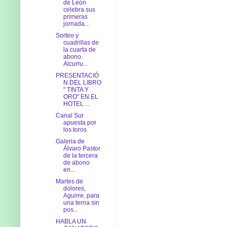
de León
celebra sus
primeras
jornada...
Sorteo y
cuadrillas de
la cuarta de
abono.
Alcurru...
PRESENTACIÓ
N DEL LIBRO
" TINTA Y
ORO" EN EL
HOTEL ...
Canal Sur
apuesta por
los toros
Galeria de
Álvaro Pastor
de la tercera
de abono
en...
Martes de
dolores,
Aguirre, para
una terna sin
pos...
HABLA UN