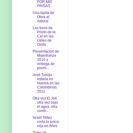
POR MIS
PRISAS
Una tapita de
Oliva al
natural
Los toros de
Prieto de la
Cal en las
calles de
Onda
Presentación de
Maestranza
2010 y
entrega de
premi...
José Tomás
estaría en
Huelva en las
Colombinas
2011
Otra vez El Juli,
otra vez bajo
el agua, otra
cumb...
Israel Tellez
corta la única
orja en Arles
Toma de