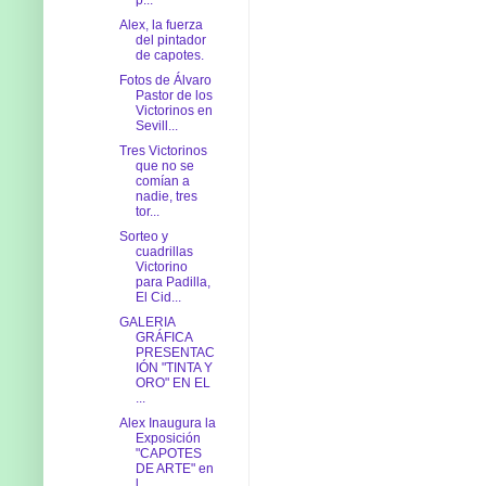
Alex, la fuerza
del pintador
de capotes.
Fotos de Álvaro
Pastor de los
Victorinos en
Sevill...
Tres Victorinos
que no se
comían a
nadie, tres
tor...
Sorteo y
cuadrillas
Victorino
para Padilla,
El Cid...
GALERIA
GRÁFICA
PRESENTAC
IÓN "TINTA Y
ORO" EN EL
...
Alex Inaugura la
Exposición
"CAPOTES
DE ARTE" en
l...