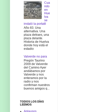
Cua
ndo
en
Hue
lva
se
instaló la portatil
Año 83. Una
alternativa. Una
plaza detraes, una
plaza delante.
Historia de Huelva
donde hoy está el
estadio
Valverde no para
Pregón Taurino
2009 de Valverde
del Camino Ayer
andábamos por
Valverde y nos
enteramos por la
radio y nos
confirman nuestros
buenos amigos q...
TODOS LOS DÍAS
LEEMOS
Aplausos