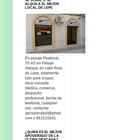
ALQUILA EL MEJOR
LOCAL DE LEPE
En pasaje Peatonal,
70 m2 en Pasaje
Atalaya, en calle Real
de Lepe, totalmente
listo para ocupar,
ideal consulta
médica, comercio,
despacho
profesional, tienda de
telefonía, cualquier
uso. contactar
apcsslanabel@gmail.
com o 661520541
¿QUIEN ES EL MEJOR
APODERADO DE LA
ÚLTIMA DEÁCADA?