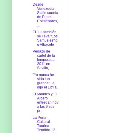
Desde
Venezuela
Stalin cuenta
de Pepe
Colmenares,
...
El Juli también
se lleva "Los
Samueles".d
e Albacete
Pedazo de
cartel de la
temporada
2011 en
Sevilla, ...
"Yo nunca he
sido tan
grande". le
dijo el Litri a...
El Abanico y El
Albero
entregan hoy
a las 9 sus
pr...
La Peña
Cultural
Taurina
Tendido 12