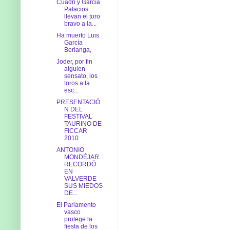
Cuadri y García
Palacios
llevan el toro
bravo a la...
Ha muerto Luis
García
Berlanga,
Joder, por fin
alguien
sensato, los
toros a la
esc...
PRESENTACIÓ
N DEL
FESTIVAL
TAURINO DE
FICCAR
2010
ANTONIO
MONDÉJAR
RECORDÓ
EN
VALVERDE
SUS MIEDOS
DE...
El Parlamento
vasco
protege la
fiesta de los