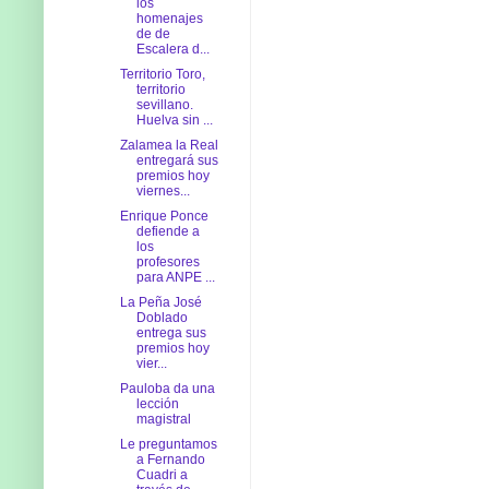
los
homenajes
de de
Escalera d...
Territorio Toro,
territorio
sevillano.
Huelva sin ...
Zalamea la Real
entregará sus
premios hoy
viernes...
Enrique Ponce
defiende a
los
profesores
para ANPE ...
La Peña José
Doblado
entrega sus
premios hoy
vier...
Pauloba da una
lección
magistral
Le preguntamos
a Fernando
Cuadri a