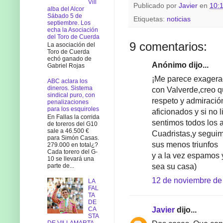
Vill
Publicado por
Javier
en
10:
alba del Alcor
Sábado 5 de
Etiquetas:
noticias
septiembre. Los
echa la Asociación
del Toro de Cuerda
9 comentarios:
La asociación del
Toro de Cuerda
echó ganado de
Anónimo dijo...
Gabriel Rojas
¡Me parece exagerad
ABC aclara los
dineros. Sistema
con Valverde,creo q
sindical puro, con
respeto y admiración
penalizaciones
para los esquiroles
aficionados y si no 
En Fallas la corrida
sentimos todos los 
de toreros del G10
sale a 46.500 €
Cuadristas,y seguim
para Simón Casas.
sus menos triunfos
279.000 en total¿?
Cada torero del G-
y a la vez espamos
10 se llevará una
sea su casa)
parte de...
12 de noviembre de 
LA
FAL
TA
DE
Javier
dijo...
CA
STA