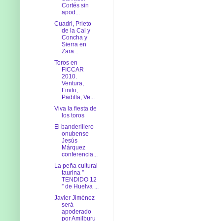
Cortés sin
apod...
Cuadri, Prieto
de la Cal y
Concha y
Sierra en
Zara...
Toros en
FICCAR
2010.
Ventura,
Finito,
Padilla, Ve...
Viva la fiesta de
los toros
El banderillero
onubense
Jesús
Márquez
conferencia...
La peña cultural
taurina ”
TENDIDO 12
” de Huelva ...
Javier Jiménez
será
apoderado
por Amilburu