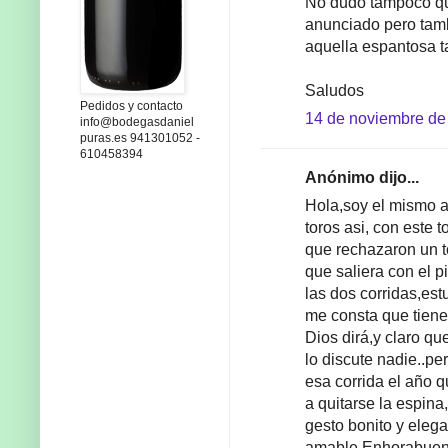
No dudo tampoco que
anunciado pero tamb
aquella espantosa t
Saludos
Pedidos y contacto
14 de noviembre de 
info@bodegasdaniel
puras.es 941301052 -
610458394
Anónimo dijo...
Hola,soy el mismo a
toros asi, con este 
que rechazaron un to
que saliera con el p
las dos corridas,est
me consta que tiene
Dios dirá,y claro q
lo discute nadie..pe
esa corrida el año 
a quitarse la espina
gesto bonito y elega
amable.Enhorabuena