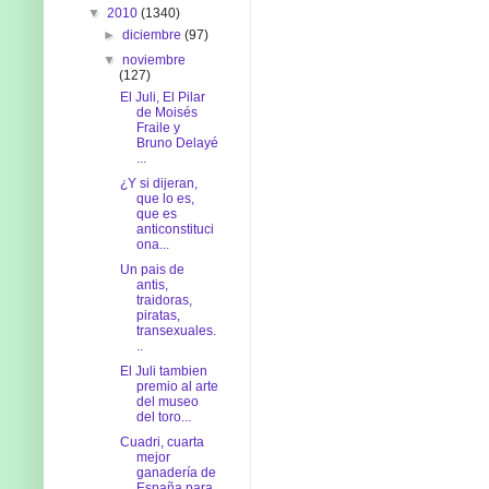
▼
2010
(1340)
►
diciembre
(97)
▼
noviembre
(127)
El Juli, El Pilar
de Moisés
Fraile y
Bruno Delayé
...
¿Y si dijeran,
que lo es,
que es
anticonstituci
ona...
Un pais de
antis,
traidoras,
piratas,
transexuales.
..
El Juli tambien
premio al arte
del museo
del toro...
Cuadri, cuarta
mejor
ganadería de
España para