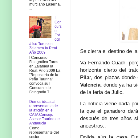
murciano Laserna,
...
I
Con
curs
o
Fot
ogr
áfico Toros en
Zalamea la Real.
Se cierra el destino de 
Año 2009
I Concurso
Va Fernando Cuadri per
Fotográfico Toros
en Zalamea la
horizonte cierto del tra
Real. Año 2009 La
"Repostería de la
Pila
r, dos plazas donde e
Peña Taurina"
convoca su I
Valencia
, donde ya ha si
Concurso de
de la feria de Julio.
Fotografía T...
Demos ideas al
La noticia viene dada p
representante de
la que el ganadero dará
la afición en el
CATA Consejo
después de tres años si
Asesor Taurino de
Andalucía
ancestros..
Como
representante del
Dolida aún la casa Cu
sector