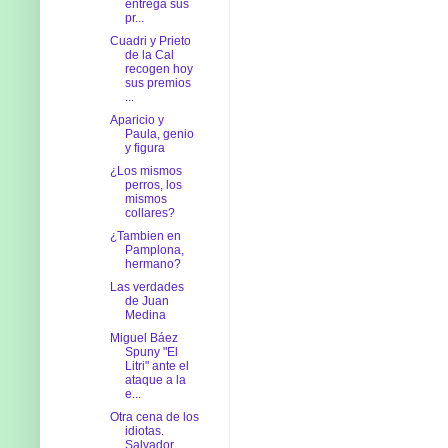
entrega sus
pr...
Cuadri y Prieto
de la Cal
recogen hoy
sus premios
...
Aparicio y
Paula, genio
y figura
¿Los mismos
perros, los
mismos
collares?
¿Tambien en
Pamplona,
hermano?
Las verdades
de Juan
Medina
Miguel Báez
Spuny "El
Litri" ante el
ataque a la
e...
Otra cena de los
idiotas.
Salvador