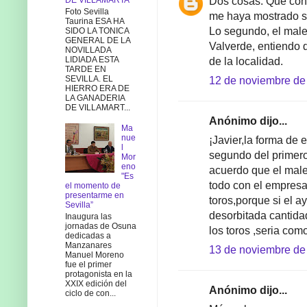
Dos cosas. Que cons
DE VILLAMARTA
Foto Sevilla
me haya mostrado su
Taurina ESA HA
Lo segundo, el males
SIDO LA TONICA
GENERAL DE LA
Valverde, entiendo q
NOVILLADA
LIDIADA ESTA
de la localidad.
TARDE EN
SEVILLA. EL
12 de noviembre de 
HIERRO ERA DE
LA GANADERIA
DE VILLAMART...
Anónimo dijo...
Ma
nue
¡Javier,la forma de 
l
segundo del primer
Mor
eno
acuerdo que el male
"Es
todo con el empresa
el momento de
presentarme en
toros,porque si el 
Sevilla”
desorbitada cantida
Inaugura las
jornadas de Osuna
los toros ,seria co
dedicadas a
Manzanares
13 de noviembre de 
Manuel Moreno
fue el primer
protagonista en la
XXIX edición del
Anónimo dijo...
ciclo de con...