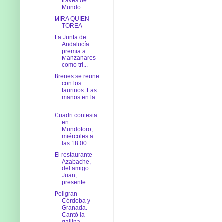
través de
Mundo...
MIRA QUIEN
TOREA
La Junta de
Andalucía
premia a
Manzanares
como tri...
Brenes se reune
con los
taurinos. Las
manos en la
...
Cuadri contesta
en
Mundotoro,
miércoles a
las 18.00
El restaurante
Azabache,
del amigo
Juan,
presente ...
Peligran
Córdoba y
Granada.
Cantó la
gallina.