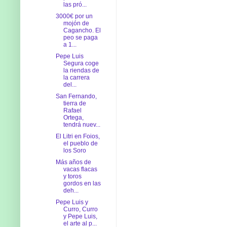
las pró...
3000€ por un
mojón de
Cagancho. El
peo se paga
a 1...
Pepe Luis
Segura coge
la riendas de
la carrera
del...
San Fernando,
tierra de
Rafael
Ortega,
tendrá nuev...
El Litri en Foios,
el pueblo de
los Soro
Más años de
vacas flacas
y toros
gordos en las
deh...
Pepe Luis y
Curro, Curro
y Pepe Luis,
el arte al p...