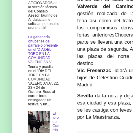
AFICIONADOS en
Valverde del Camin
la sección técnica
del Consejo
gestión realizada de l
Asesor Taurino de
Andalucía me
feria asi como del trat
solicitan por escrito
los compromisos deriv
una relació...
ferias anteriores
Choper
La ganadería
parte se llevará una cor
onubense del
parralejo presente
una plaza de segunda, A
en el 'DIA DEL
TORO EN LA
las plazas del norte
COMUNIDAD
VALENCIANA''
destino
Teoría y práctica
Vic Fresenzac
lidiará u
en el “DIA DEL
TORO EN LA
hijos de Celestino Cuadr
COMUNIDAD
VALENCIANA”. 22,
Madrid.
23 y 24 de
Octubre. Bous al
Sevilla
da la nota y dej
carrer, toros
ensogados un
esa ciudad y esa plaza,
festival y un...
se les castiga con leves
El
por La Maestranza.
toro
de
Cue
rda