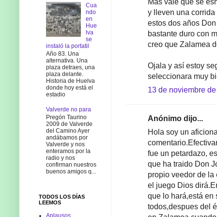
Más vale que se es
Cua
y lleven una corrida
ndo
en
estos dos años Don 
Hue
lva
bastante duro con m
se
creo que Zalamea d
instaló la portatil
Año 83. Una
alternativa. Una
Ojala y así estoy s
plaza detraes, una
plaza delante.
seleccionara muy bi
Historia de Huelva
donde hoy está el
13 de noviembre de 
estadio
Valverde no para
Pregón Taurino
Anónimo dijo...
2009 de Valverde
del Camino Ayer
Hola soy un aficion
andábamos por
comentario.Efectiva
Valverde y nos
enteramos por la
fue un petardazo, e
radio y nos
que ha traido Don Jo
confirman nuestros
buenos amigos q...
propio veedor de la
el juego Dios dirá.
que lo hará,está en 
TODOS LOS DÍAS
LEEMOS
todos,despues del éx
Aplausos