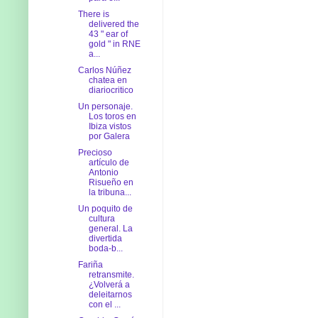
There is
delivered the
43 " ear of
gold " in RNE
a...
Carlos Núñez
chatea en
diariocritico
Un personaje.
Los toros en
Ibiza vistos
por Galera
Precioso
artículo de
Antonio
Risueño en
la tribuna...
Un poquito de
cultura
general. La
divertida
boda-b...
Fariña
retransmite.
¿Volverá a
deleitarnos
con el ...