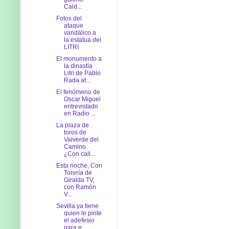
Cald...
Fotos del
ataque
vandálico a
la estatua del
LITRI
El monumento a
la dinastía
Litri de Pablo
Rada at...
El fenómeno de
Oscar Miguel
entrevistado
en Radio ...
La plaza de
toros de
Valverde del
Camino
¿Con call...
Esta noche, Con
Torería de
Giralda TV,
con Ramón
V...
Sevilla ya tiene
quien le pinte
el adefesio
para e...