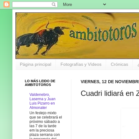
Página principal
Fotografías y Vídeos
Crónicas
LO MÁS LEIDO DE
VIERNES, 12 DE NOVIEMBR
AMBITOTOROS
Cuadri lidiará en
Valdenebro,
Laserna y Juan
Luis Pizarro en
Almonater
Un festejo mixto
que se celebrará el
próximo sábado a
las 7 de la tarde
em la preciosa
plaza serrana con
la presencia del