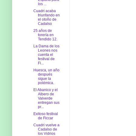
los ...
Cuadri acaba
triunfando en
el otoño de
Cadalso
25 años de
torería en
Tendido 12.
La Dama de los
Leones nos
cuenta el
festival de
Fi...
Huesca, un año
después
sigue la
polémica.
El Abanico y el
Albero de
Valverde
entregan sus
pr...
Exitoso festival
de Ficcar
Cuadri vuelve a
Cadalso de
los Vidrios