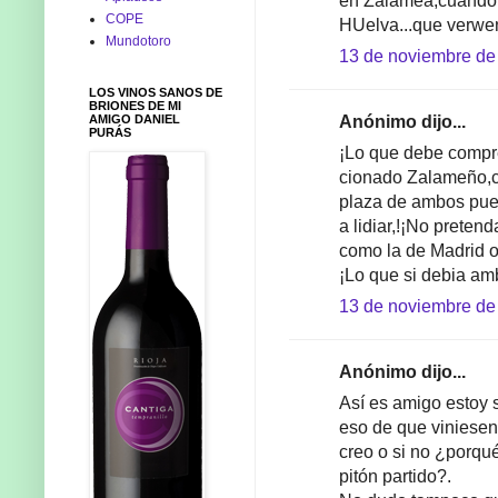
en Zalamea,cuando 
COPE
HUelva...que verwe
Mundotoro
13 de noviembre de 
LOS VINOS SANOS DE
BRIONES DE MI
AMIGO DANIEL
Anónimo dijo...
PURÁS
¡Lo que debe compre
cionado Zalameño,c
plaza de ambos pueb
a lidiar,!¡No prete
como la de Madrid 
¡Lo que si debia amb
13 de noviembre de 
Anónimo dijo...
Así es amigo estoy
eso de que viniesen
creo o si no ¿porqué
pitón partido?.