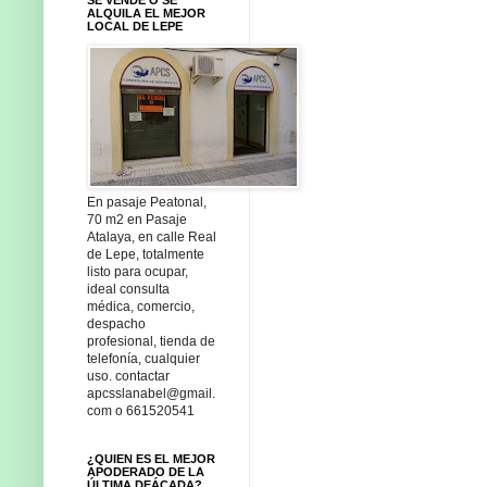
ALQUILA EL MEJOR
LOCAL DE LEPE
En pasaje Peatonal,
70 m2 en Pasaje
Atalaya, en calle Real
de Lepe, totalmente
listo para ocupar,
ideal consulta
médica, comercio,
despacho
profesional, tienda de
telefonía, cualquier
uso. contactar
apcsslanabel@gmail.
com o 661520541
¿QUIEN ES EL MEJOR
APODERADO DE LA
ÚLTIMA DEÁCADA?